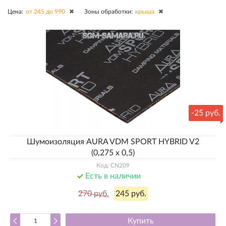
Цена:
от 245 до 990
✖
Зоны обработки:
крыша
✖
-
25 руб.
Шумоизоляция AURA VDM SPORT HYBRID V2
(0,275 х 0,5)
Код: CN209
Есть в наличии
270 руб.
245 руб.
Купить