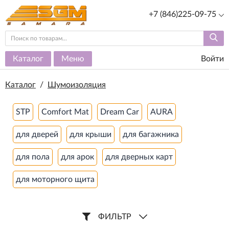
+7 (846)225-09-75
Каталог
Меню
Войти
Каталог
/
Шумоизоляция
STP
Comfort Mat
Dream Car
AURA
для дверей
для крыши
для багажника
для пола
для арок
для дверных карт
для моторного щита
ФИЛЬТР