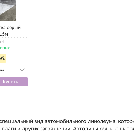
тка серый
1,5м
64
личии
уб.
нты
Купить
 специальный вид автомобильного линолеума, котор
и, влаги и других загрязнений. Автолины обычно вы