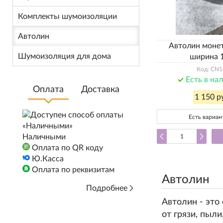
Комплекты шумоизоляции
Автолин
Автолин моне
Шумоизоляция для дома
ширина 
Код: CN1
Есть в на
Оплата
Доставка
1 150 р
Есть вариа
Наличными
Оплата по QR коду
Ю.Касса
Оплата по реквизитам
Автолин
Подробнее
Автолин - это
от грязи, пыл