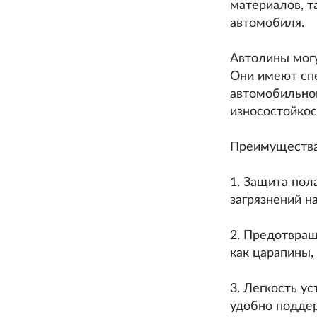
материалов, т
автомобиля.
Автолины могу
Они имеют спе
автомобильног
износостойкос
Преимущества
1. Защита пол
загрязнений н
2. Предотвра
как царапины,
3. Легкость у
удобно поддер