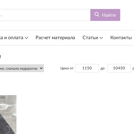
Найти
а и оплата
Расчет материала
Статьи
Контакты
н
Цена от
до