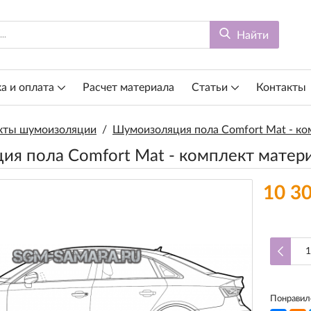
Найти
а и оплата
Расчет материала
Статьи
Контакты
кты шумоизоляции
/
Шумоизоляция пола Comfort Mat - ко
я пола Comfort Mat - комплект матер
10 30
Понравилс